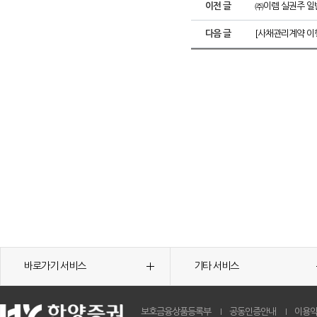
이전 글
㈜이렘 실권주 일
다음 글
[사채관리계약 이행
바로가기 서비스
기타 서비스
보호금융상품등록부
공동인증안내
이용