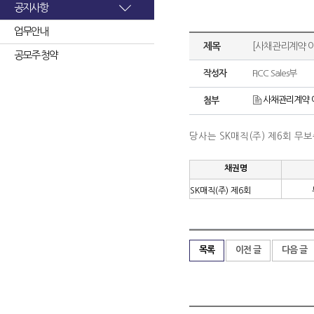
공지사항
업무안내
제목
[사채관리계약 이
공모주 청약
작성자
FICC Sales부
사채관리계약 이
첨부
당사는 SK매직(주) 제6회 
채권명
SK매직(주) 제6회
목록
이전 글
다음 글