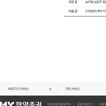
이전 글
㈜이렘 실권주 일
다음 글
[사채관리계약 이행
바로가기 서비스
기타 서비스
보호금융상품등록부
공동인증안내
이용