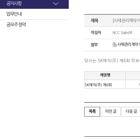
공지사항
업무안내
제목
[사채관리계약 이
공모주 청약
작성자
FICC Sales부
사채관리계약 이
첨부
당사는 SK매직(주) 제6회 
채권명
SK매직(주) 제6회
목록
이전 글
다음 글