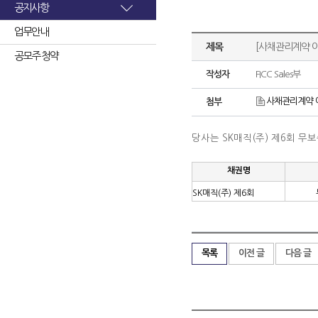
공지사항
업무안내
제목
[사채관리계약 이
공모주 청약
작성자
FICC Sales부
사채관리계약 이
첨부
당사는 SK매직(주) 제6회 
채권명
SK매직(주) 제6회
목록
이전 글
다음 글