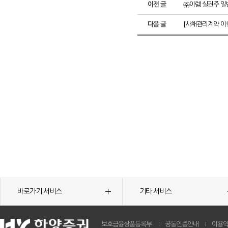
이전 글
㈜이렘 실권주 일
다음 글
[사채관리계약 이행
바로가기 서비스
기타 서비스
보호금융상품등록부
공동인증안내
이용