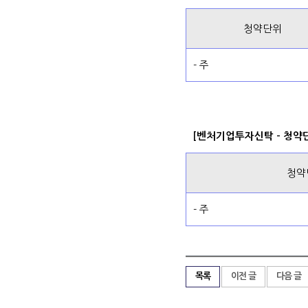
청약단위
- 주
[벤처기업투자신탁 - 청약
청약
- 주
목록
이전 글
다음 글