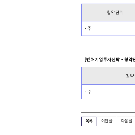
청약단위
- 주
[벤처기업투자신탁 - 청약
청약
- 주
목록
이전 글
다음 글