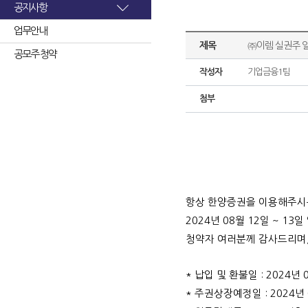
공지사항
업무안내
제목
㈜이렘 실권주 
공모주 청약
작성자
기업금융1팀
첨부
항상 한양증권을 이용해주시
2024
년 08월 12일 ~ 
청약자 여러분께 감사드리며,
* 납입 및 환불일 : 2024년 
* 주권상장예정일 : 2024년 