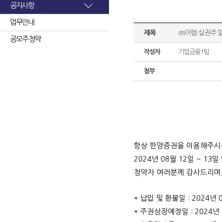
공지사항
업무안내
제목
㈜이렘 실권주 
공모주 청약
작성자
기업금융1팀
첨부
항상 한양증권을 이용해주시
2024
년 08월 12일 ~ 
청약자 여러분께 감사드리며,
* 납입 및 환불일 : 2024년 
* 주권상장예정일 : 2024년 