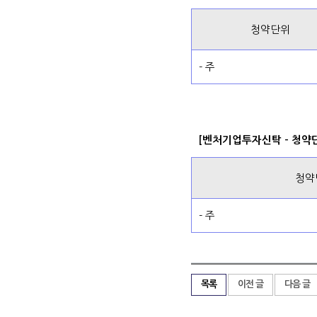
청약단위
- 주
[벤처기업투자신탁 - 청약
청약
- 주
목록
이전 글
다음 글