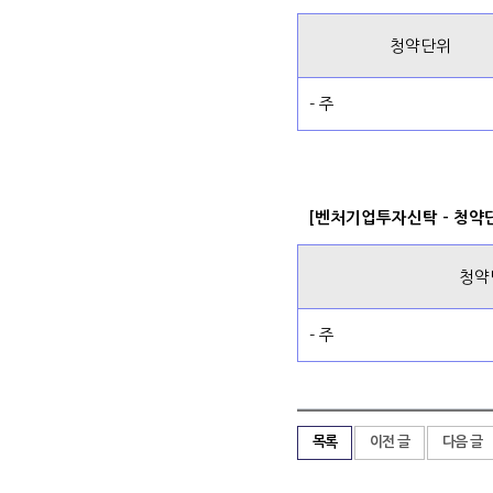
청약단위
- 주
[벤처기업투자신탁 - 청약
청약
- 주
목록
이전 글
다음 글