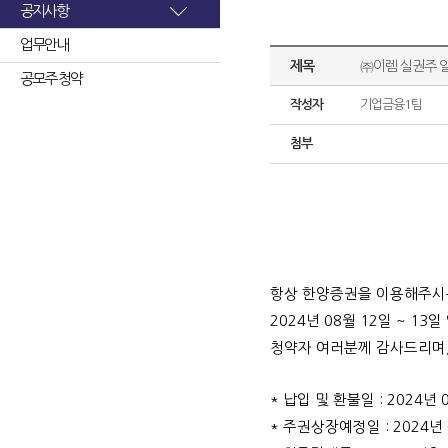
공지사항
업무안내
제목
㈜이렘 실권주 
공모주 청약
작성자
기업금융1팀
첨부
항상 한양증권을 이용해주시
2024
년 08월 12일 ~ 
청약자 여러분께 감사드리며,
* 납입 및 환불일 : 2024년 
* 주권상장예정일 : 2024년 