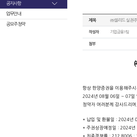
공지사항
업무안내
제목
㈜셀리드 실권주
공모주 청약
작성자
기업금융1팀
첨부
항상 한양증권을 이용해주시
2024
년 08월 06일 ~ 
청약자 여러분께 감사드리며,
* 납입 및 환불일 : 2024년 
* 주권상장예정일 : 2024년 
* 최종경쟁률 : 212.8006 