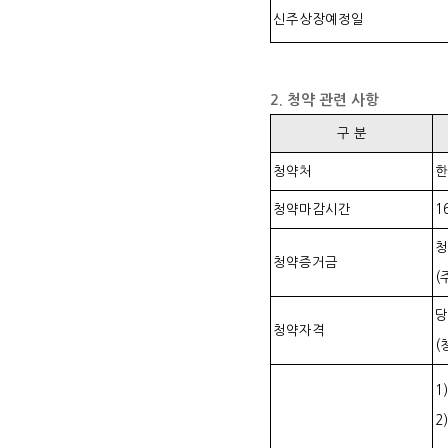
신주상장예정일
2. 청약 관련 사항
구 분
청약처
한
청약마감시간
1
청
청약증거금
(
당
청약자격
(
1
2