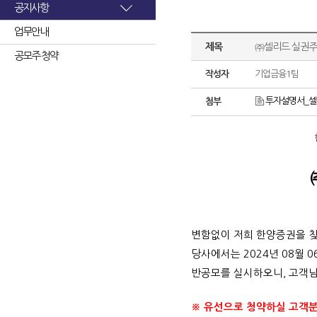
공지사항
업무안내
제목
㈜셀리드 실권주
공모주 청약
작성자
기업금융1팀
투자설명서_셀리
첨부
변함없이 저희 한양증권을 
당사에서는 2024년 08월 
반공모를 실시하오니, 고객님
※ 유선으로 청약하실 고객분들