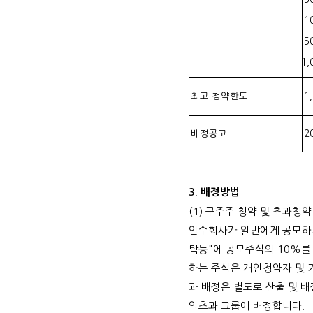
1
5
1,0
최고 청약한도
1
배정공고
2
3. 배정방법
(1) 구주주 청약 및 초과청
인수회사가 일반에게 공모하되
탁등"에 공모주식의 10%를
하는 주식은 개인청약자 및 
과 배정은 별도로 산출 및 
약초과 그룹에 배정합니다.