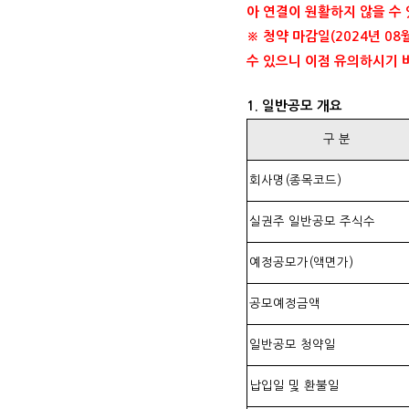
아 연결이 원활하지 않을 수
※ 청약 마감일(2024년 0
수 있으니 이점 유의하시기 
1. 일반공모 개요
구 분
회사명(종목코드)
실권주 일반공모 주식수
예정공모가(액면가)
공모예정금액
일반공모 청약일
납입일 및 환불일