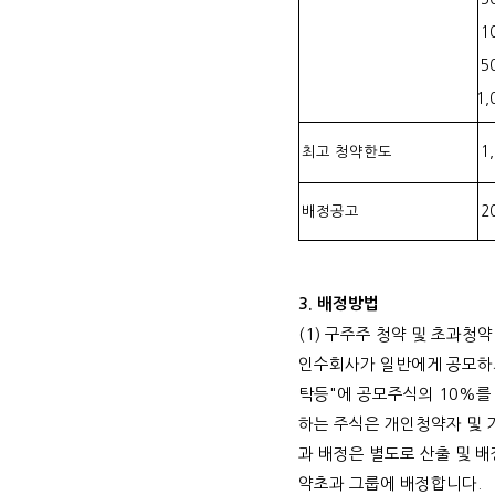
1
5
1,0
최고 청약한도
1
배정공고
2
3. 배정방법
(1) 구주주 청약 및 초과청
인수회사가 일반에게 공모하되
탁등"에 공모주식의 10%를
하는 주식은 개인청약자 및 
과 배정은 별도로 산출 및 
약초과 그룹에 배정합니다.