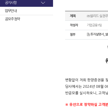
공지사항
업무안내
제목
㈜셀리드 실권주
공모주 청약
작성자
기업금융1팀
투자설명서_셀리
첨부
변함없이 저희 한양증권을 
당사에서는 2024년 08월 
반공모를 실시하오니, 고객님
※ 유선으로 청약하실 고객분들