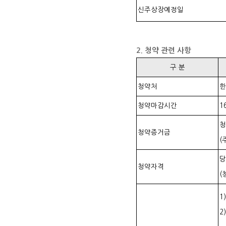
신주상장예정일
2. 청약 관련 사항
구 분
청약처
한
청약마감시간
1
청
청약증거금
(
당
청약자격
(
1
2