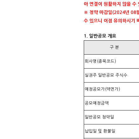
아 연결이 원활하지 않을 수
※ 청약 마감일(2024년 0
수 있으니 이점 유의하시기 
1. 일반공모 개요
구 분
회사명(종목코드)
실권주 일반공모 주식수
예정공모가(액면가)
공모예정금액
일반공모 청약일
납입일 및 환불일