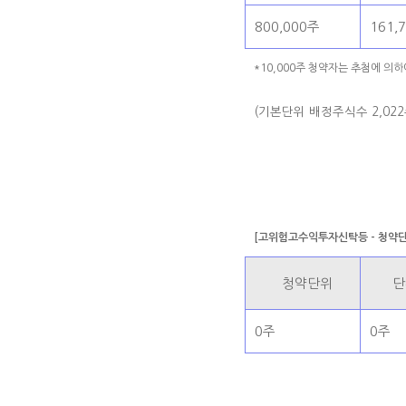
800,000주
161,
*10,000주 청약자는 추첨에 의
(기본단위 배정주식수 2,022
[고위험고수익투자신탁등 - 청약단
청약단위
단
0주
0주