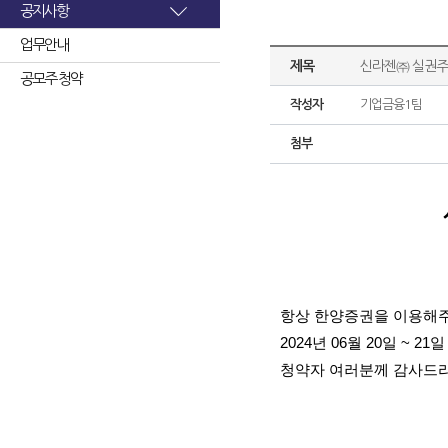
공지사항
업무안내
제목
신라젠㈜ 실권주
공모주 청약
작성자
기업금융1팀
첨부
항상 한양증권을 이용해주
2024년 06월 20일 
청약자 여러분께 감사드리