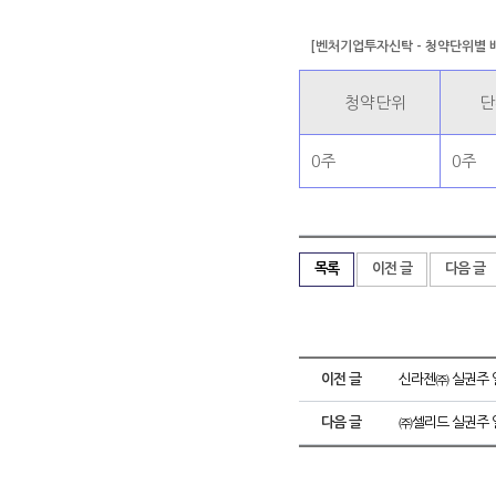
[벤처기업투자신탁 - 청약단위별 
청약단위
단
0주
0주
목록
이전 글
다음 글
이전 글
신라젠㈜ 실권주 
다음 글
㈜셀리드 실권주 