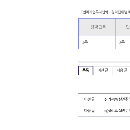
[벤처기업투자신탁 - 청약단위별 
청약단위
단
0주
0주
목록
이전 글
다음 글
이전 글
신라젠㈜ 실권주 
다음 글
㈜셀리드 실권주 