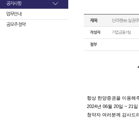
공지사항
업무안내
제목
신라젠㈜ 실권주
공모주 청약
작성자
기업금융1팀
첨부
항상 한양증권을 이용해주
2024년 06월 20일 
청약자 여러분께 감사드리