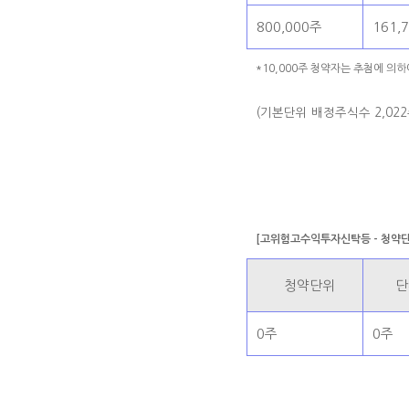
800,000주
161,
*10,000주 청약자는 추첨에 의
(기본단위 배정주식수 2,022
[고위험고수익투자신탁등 - 청약단
청약단위
단
0주
0주