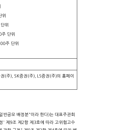
위
 단위
주 단위
00주 단위
,000주 단위
증권(주), SK증권(주), LS증권(주)의 홈페이
 "일반공모 배정분"이라 한다)는 대표주관회
정' 제9조 제2항 제3호에 따라 고위험고수