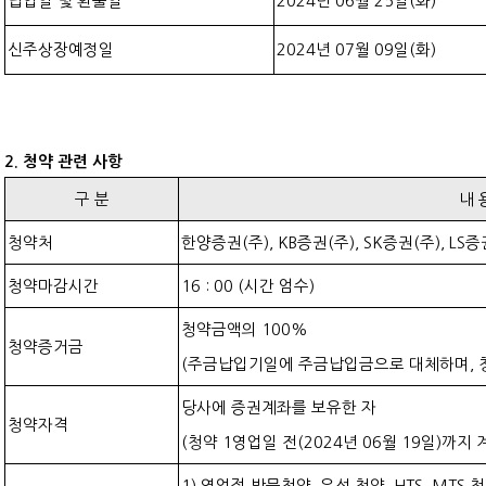
납입일 및 환불일
2024년 06월 25일(화)
신주상장예정일
2024년 07월 09일(화)
2. 청약 관련 사항
구 분
내 
청약처
한양증권(주), KB증권(주), SK증권(주), LS증
청약마감시간
16 : 00 (시간 엄수)
청약금액의 100%
청약증거금
(주금납입기일에 주금납입금으로 대체하며, 
당사에 증권계좌를 보유한 자
청약자격
(청약 1영업일 전(2024년 06월 19일)까지
1) 영업점 방문청약, 유선 청약, HTS, MTS 