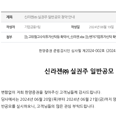
제목
신라젠㈜ 실권주 일반공모 청약 안내
작성자
기업금융1팀
작성일
2024년 06월 19일
고위험고수익투자신탁등 확약서_신라젠.xlsx
벤처기업투자신탁 확약
첨부
한양증권 준법감시인 심사필 제2024-002호
(2024
신라젠㈜ 실권주 일반공모 
변함없이 저희 한양증권을 찾아주신 고객님들께 감사드립니다.
당사에서는 2024년 06월 20일(목)부터 2024년 06월 21일(금)까
반공모를 실시하오니, 고객님들의 많은 관심 부탁드립니다.