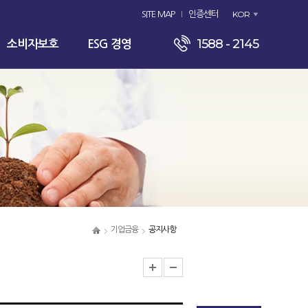
KOR
SITE MAP
인증센터
1588 - 2145
소비자보호
ESG 경영
기업금융
공지사항