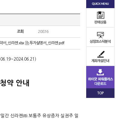
조회
20816
서_신라젠.xlsx
투자설명서_신라젠.pdf
.06.19~2024.06.21)
청약 안내
TOP
지 양일간 신라젠㈜ 보통주 유상증자 실권주 일