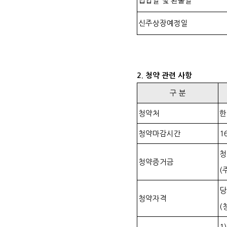
납입일 및 환불일
신주상장예정일
2. 청약 관련 사항
구 분
청약처
한
청약마감시간
1
청
청약증거금
(
당
청약자격
(
1