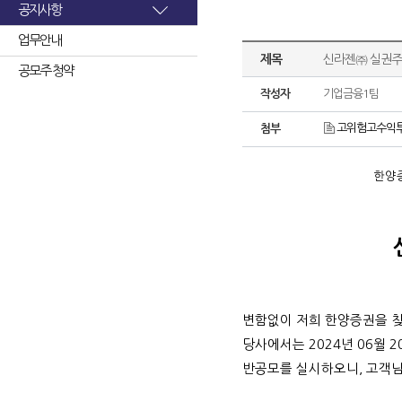
공지사항
업무안내
제목
신라젠㈜ 실권주
공모주 청약
작성자
기업금융1팀
고위험고수익투자
첨부
한양증
변함없이 저희 한양증권을 
당사에서는 2024년 06월 
반공모를 실시하오니, 고객님