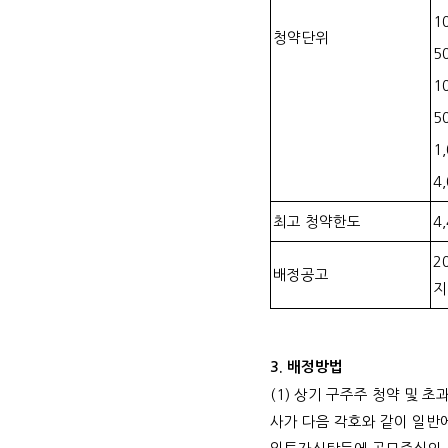
1
청약단위
5
1
5
1
4
최고 청약한도
4
2
배정공고
지
3. 배정방법
(1) 상기 구주주 청약 및 
사가 다음 각호와 같이 일반에