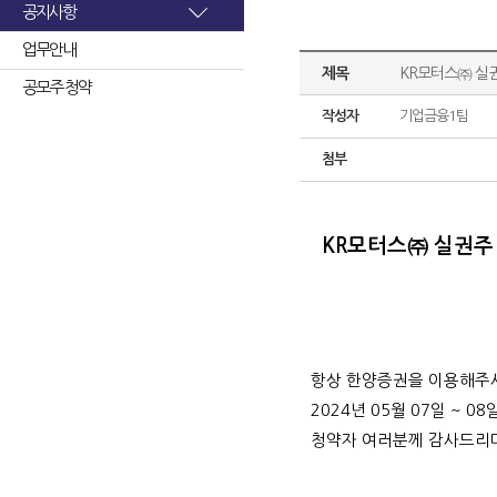
공지사항
업무안내
제목
KR모터스㈜ 실
공모주 청약
작성자
기업금융1팀
첨부
KR모터스㈜ 실권주
항상 한양증권을 이용해주
2024년 05월 07일 ~
청
약자 여러분께 감사드리며