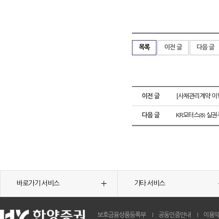
목록
이전 글
다음 글
이전 글
[사채관리계약 이행
다음 글
KR모터스㈜ 실권
바로가기 서비스
기타 서비스
보호금융상품등록부
공동인증안내
이용