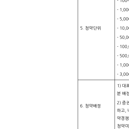
- 10
- 1,
- 5,
5. 청약단위
- 10
- 50
- 10
-
500
-
1,0
-
3,0
1) 
분 배
2) 
6. 청약배정
하고,
약경쟁
청약미