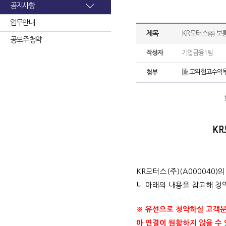
공지사항
업무안내
제목
KR모터스㈜ 보
공모주 청약
작성자
기업금융1팀
고위험고수익투자
첨부
K
KR모터스(주)(A000040)
니 아래의 내용을 참고해 청
※ 유선으로 청약하실 고객분들
아 연결이 원활하지 않을 수