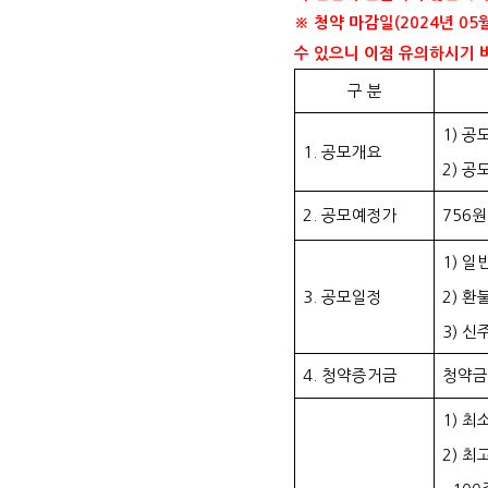
※ 청약 마감일(2024년 0
수 있으니 이점 유의하시기 
구 분
1) 공
1. 공모개요
2) 공
2. 공모예정가
756원
1) 일
3. 공모일정
2) 환
3) 신
4. 청약증거금
청약금
1) 최
2) 최