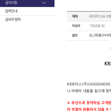
공지사항
업무안내
제목
KR모터스㈜ 보
공모주 청약
작성자
기업금융1팀
고위험고수익투자
첨부
K
KR모터스(주)(A000040)
니 아래의 내용을 참고해 청
※ 유선으로 청약하실 고객분들
아 연결이 원활하지 않을 수