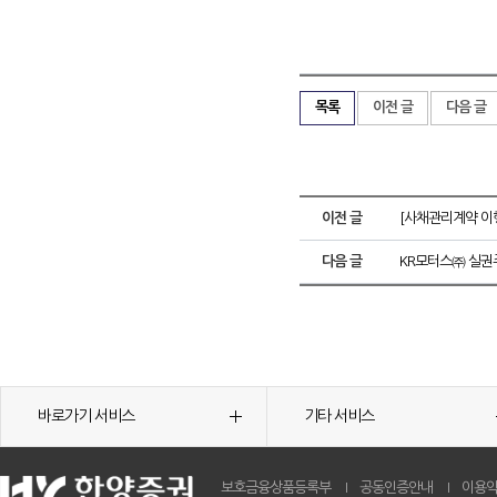
목록
이전 글
다음 글
이전 글
[사채관리계약 이행
다음 글
KR모터스㈜ 실권
바로가기 서비스
기타 서비스
보호금융상품등록부
공동인증안내
이용