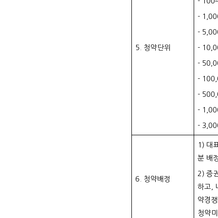
- 10
- 1,
- 5,
5. 청약단위
- 10
- 50
- 10
-
500
-
1,0
-
3,0
1) 
분 배
2) 
6. 청약배정
하고,
약경쟁
청약미