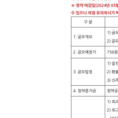
※ 청약 마감일(2024년 0
수 있으니 이점 유의하시기 
구 분
1) 공
1. 공모개요
2) 공
2. 공모예정가
756원
1) 일
3. 공모일정
2) 환
3) 신
4. 청약증거금
청약금
1) 최
2) 최