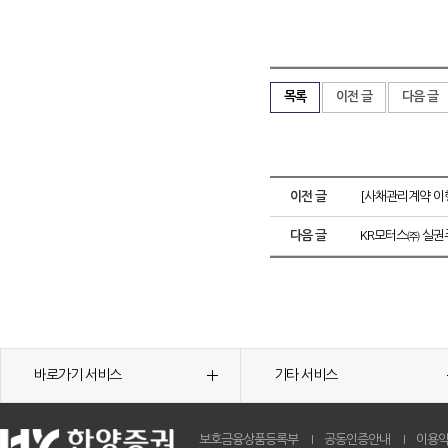
목록
이전 글
다음 글
이전 글
[사채관리계약 이행
다음 글
KR모터스㈜ 실권
바로가기 서비스
기타 서비스
보호금융상품등록부
공동인증안내
이용