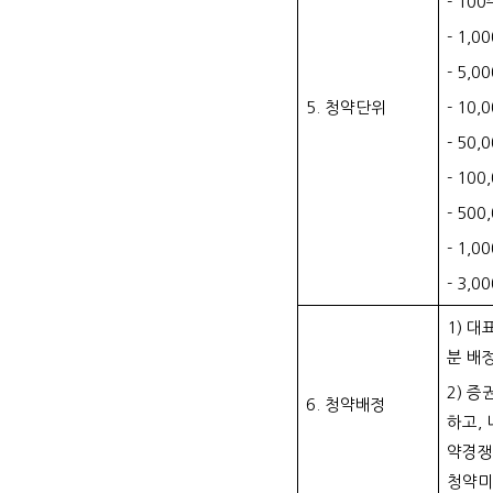
- 10
- 1,
- 5,
5. 청약단위
- 10
- 50
- 10
-
500
-
1,0
-
3,0
1) 
분 배
2) 
6. 청약배정
하고,
약경쟁
청약미