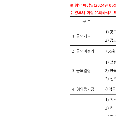
※ 청약 마감일(2024년 0
수 있으니 이점 유의하시기 
구 분
1) 공
1. 공모개요
2) 공
2. 공모예정가
756원
1) 일
3. 공모일정
2) 환
3) 신
4. 청약증거금
청약금
1) 최
2) 최