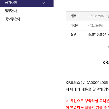
공지사항
업무안내
제목
KR모터스㈜ 보
공모주 청약
작성자
기업금융1팀
고위험고수익투자
첨부
K
KR모터스(주)(A000040)
니 아래의 내용을 참고해 청
※ 유선으로 청약하실 고객분들
아 연결이 원활하지 않을 수