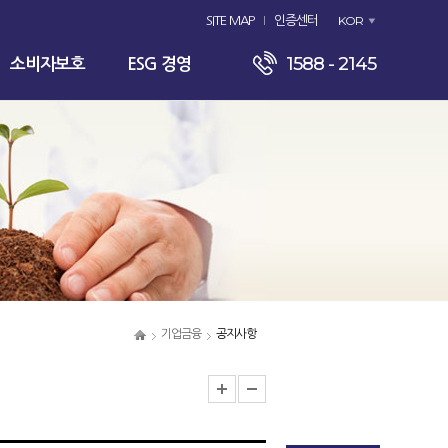
KOR
SITE MAP
인증센터
1588 - 2145
소비자보호
ESG 경영
기업금융
공지사항