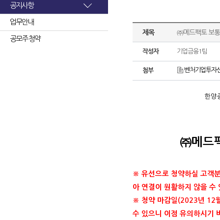
공지사항
업무안내
제목
㈜메드팩토 보통
공모주 청약
작성자
기업금융1팀
벤처기업투자신탁
첨부
한양증
㈜메드팩
※ 유선으로 청약하실 고객분들
아 연결이 원활하지 않을 수
※ 청약 마감일(2023년 1
수 있으니 이점 유의하시기 