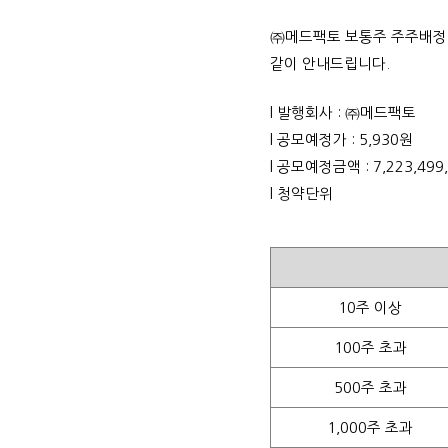
㈜메드팩토 보통주 주주배정 
같이 안내드립니다.
l
발행회사 : ㈜메드팩토
l
공모예정가 : 5,930원
l
공모예정금액 : 7,223,499
l
청약단위
10주
이상
100주
초과
500주
초과
1,000주
초과