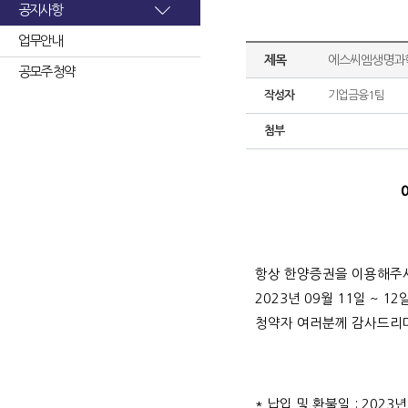
공지사항
업무안내
제목
에스씨엠생명과학
공모주 청약
작성자
기업금융1팀
첨부
항상 한양증권을 이용해주
2023년 09월 11일 ~
청약자 여러분께 감사드리며
* 납입 및 환불일 : 2023년