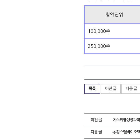
청약단위
100,000주
250,000주
목록
이전 글
다음 글
이전 글
에스씨엠생명과학㈜
다음 글
㈜강스템바이오텍 