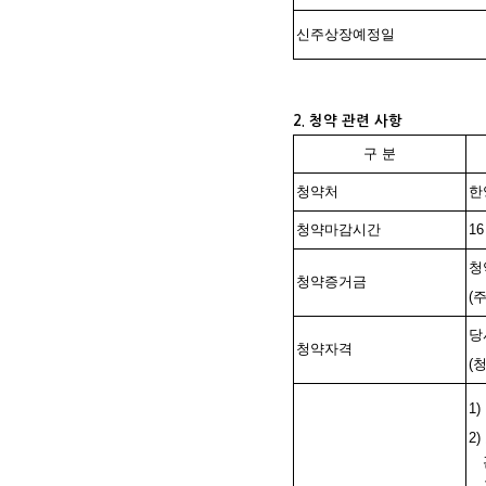
신주상장예정일
2. 청약 관련 사항
구 분
청약처
한
청약마감시간
16
청
청약증거금
(
당
청약자격
(
청
1
2)