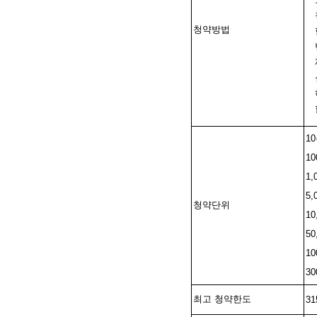
청약방법
1
1
1
5,
청약단위
10
50
10
3
최고 청약한도
31