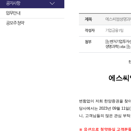
공지사항
업무안내
제목
에스씨엠생명과학
공모주 청약
작성자
기업금융1팀
벤처기업투자신
첨부
생명과학).xlsx
에스씨
변함없이 저희 한양증권을 찾
당사에서는 2023년 09월 11
니, 고객님들의 많은 관심 부
※ 유선으로 청약하실 고객분들께