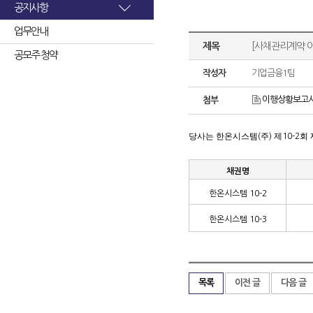
공지사항
업무안내
제목
[사채관리계약 이
공모주 청약
작성자
기업금융1팀
이행상황보고서(
첨부
당사는 한온시스템
주
제
회
(
)
10-2
채권명
한온시스템
10-2
한온시스템
10-3
목록
이전 글
다음 글