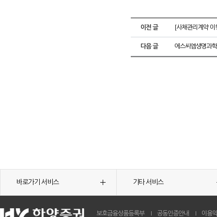
이전 글
[사채관리계약 이행
다음 글
에스씨엠생명과학㈜
바로가기 서비스
기타 서비스
보호금융상품등록부
공동인증안내
이용