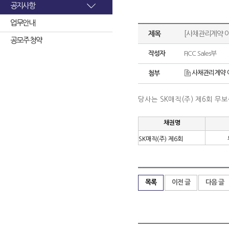
공지사항
업무안내
제목
[사채관리계약 이
공모주 청약
작성자
FICC Sales부
사채관리계약 이
첨부
당사는 SK매직(주) 제6회 
채권명
SK매직(주) 제6회
목록
이전 글
다음 글