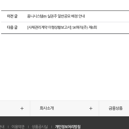
이전 글
옴니시스템㈜ 실권주 일반공모 배정 안내
다음 글
[사채관리계약 이행상황보고서] SK매직(주) 제6회
회사소개
금융상품
안내
이용약관
상품공시실
개인정보처리방침