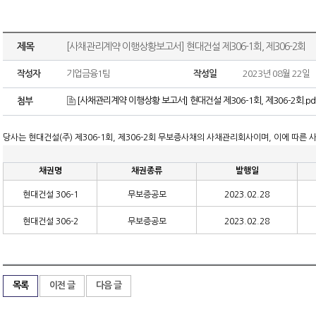
제목
[사채관리계약 이행상황보고서] 현대건설 제306-1회, 제306-2회
작성자
기업금융1팀
작성일
2023년 08월 22일
[사채관리계약 이행상황 보고서] 현대건설 제306-1회, 제306-2회.pd
첨부
당사는 현대건설
(
주
)
제
306-1
회
,
제
306-2
회 무보증사채의 사채관리회사이며
,
이에 따른 
채권명
채권종류
발행일
현대건설
306-1
무보증공모
2023.02.28
현대건설
306-2
무보증공모
2023.02.28
목록
이전 글
다음 글