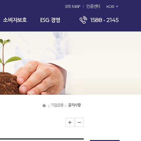
KOR
SITE MAP
인증센터
1588 - 2145
소비자보호
ESG 경영
기업금융
공지사항