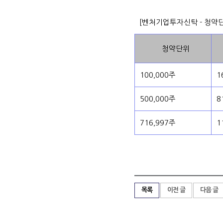
[벤처기업투자신탁 - 청약
청약단위
100,000주
1
500,000주
8
716,997주
1
목록
이전 글
다음 글