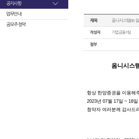
공지사항
업무안내
제목
옴니시스템㈜ 실
공모주 청약
작성자
기업금융1팀
첨부
옴니시스템
항상 한양증권을 이용해주
2023년 07월 17일 
청약자 여러분께 감사드리