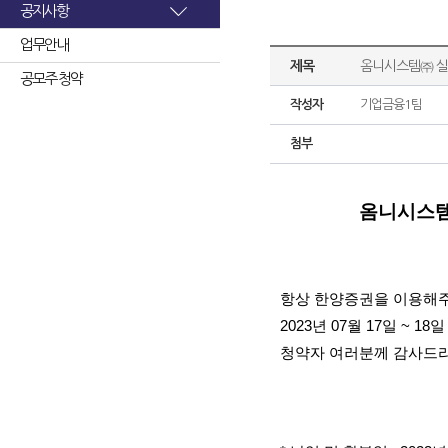
공지사항
업무안내
제목
옴니시스템㈜ 실
공모주 청약
작성자
기업금융1팀
첨부
옴니시스템
항상 한양증권을 이용해주
2023년 07월 17일 
청약자 여러분께 감사드리