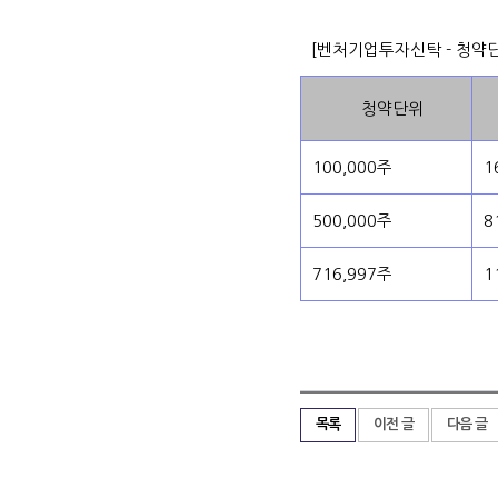
[벤처기업투자신탁 - 청약
청약단위
100,000주
1
500,000주
8
716,997주
1
목록
이전 글
다음 글