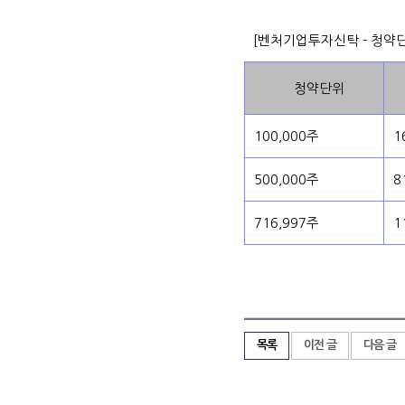
[벤처기업투자신탁 - 청약
청약단위
100,000주
1
500,000주
8
716,997주
1
목록
이전 글
다음 글