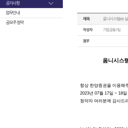
공지사항
업무안내
제목
옴니시스템㈜ 실
공모주 청약
작성자
기업금융1팀
첨부
옴니시스템
항상 한양증권을 이용해주
2023년 07월 17일 
청약자 여러분께 감사드리