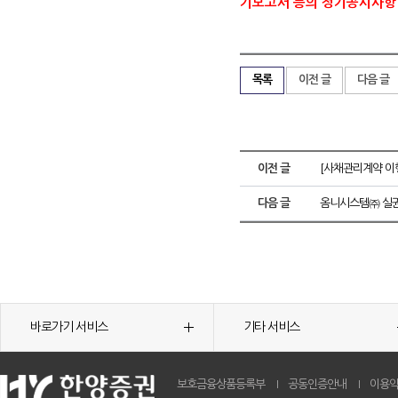
기보고서 등의 정기공시사항
목록
이전 글
다음 글
이전 글
[사채관리계약 이행
다음 글
옴니시스템㈜ 실권
바로가기 서비스
기타 서비스
보호금융상품등록부
공동인증안내
이용