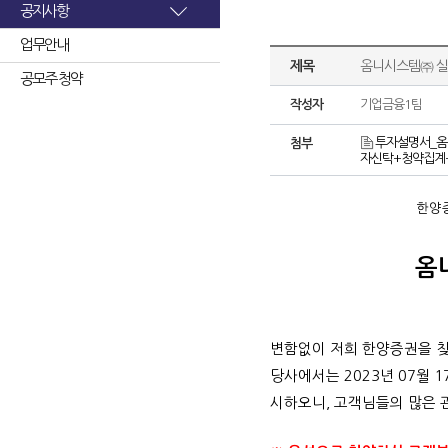
공지사항
업무안내
제목
옴니시스템㈜ 실
공모주 청약
작성자
기업금융1팀
투자설명서_옴니시
첨부
자신탁+청약집계+및
한양증
옴
변함없이 저희 한양증권을 
당사에서는 2023년 07월 
시하오니, 고객님들의 많은 