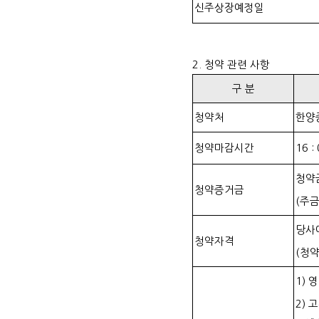
신주상장예정일
2. 청약 관련 사항
구 분
청약처
한양
청약마감시간
16 :
청약
청약증거금
(주
당사
청약자격
(청약
1) 
2)
고