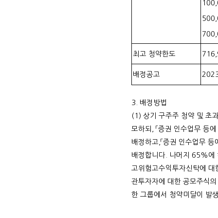
100
500
700
최고 청약한도
716
배정공고
202
3. 배정방법
(1)
상기 구주주 청약 및 초
모하되, 「증권 인수업무 등
배정하고,「증권 인수업무 등
배정합니다. 나머지 65%에
고위험고수익투자신탁에 대한
관투자자에 대한 공모주식의 
한 그룹에서 청약미달이 발생