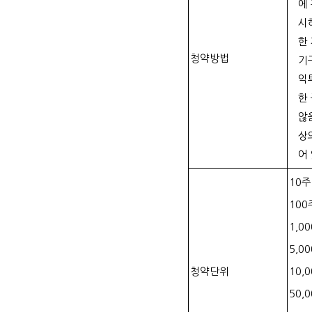
에
시
한
청약방법
기
익
한
않
상
어
10주
100
1,0
5,0
청약단위
10,
50,