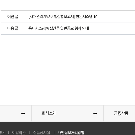
이전 글
[사채관리계약 이행상황보고서] 한온시스템 10
다음 글
옴니시스템㈜ 실권주 일반공모 청약 안내
회사소개
금융상품
안내
이용약관
상품공시실
개인정보처리방침