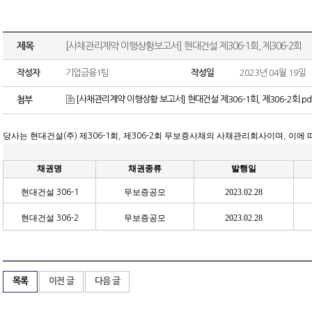
제목
[사채관리계약 이행상황보고서] 현대건설 제306-1회, 제306-2회
작성자
기업금융1팀
작성일
2023년 04월 19일
[사채관리계약 이행상황 보고서] 현대건설 제306-1회, 제306-2회.pd
첨부
당사는 현대건설
주
제
회
제
회 무보증사채의 사채관리회사이며
이에 
(
)
306-1
,
306-2
,
채권명
채권종류
발행일
현대건설
무보증공모
2023.02.28
306-1
현대건설
무보증공모
2023.02.28
306-2
목록
이전 글
다음 글