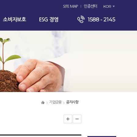
KOR
SITE MAP
인증센터
1588 - 2145
소비자보호
ESG 경영
기업금융
공지사항