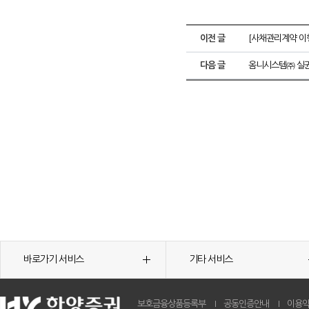
이전 글
[사채관리계약 이
다음 글
옴니시스템㈜ 실권
바로가기 서비스
기타 서비스
보호금융상품등록부
공동인증안내
이용