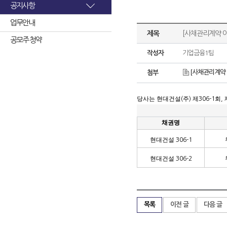
공지사항
업무안내
제목
[사채관리계약 이
공모주 청약
작성자
기업금융1팀
[사채관리계약 이
첨부
당사는 현대건설
주
제
회
(
)
306-1
,
채권명
현대건설
306-1
현대건설
306-2
목록
이전 글
다음 글