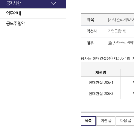
공지사항
업무안내
제목
[사채관리계약 이
공모주 청약
작성자
기업금융1팀
[사채관리계약 이
첨부
당사는 현대건설
주
제
회
(
)
306-1
,
채권명
현대건설
306-1
현대건설
306-2
목록
이전 글
다음 글