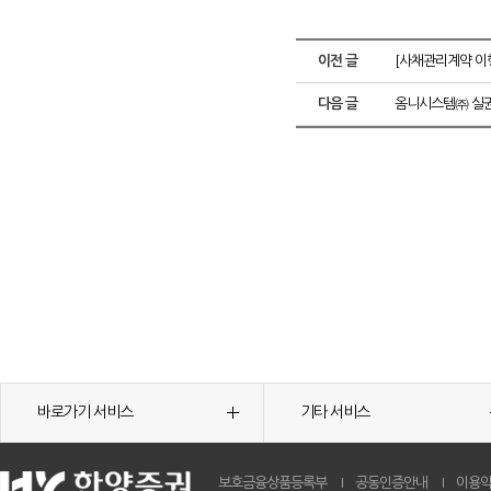
이전 글
[사채관리계약 이
다음 글
옴니시스템㈜ 실권
바로가기 서비스
기타 서비스
보호금융상품등록부
공동인증안내
이용