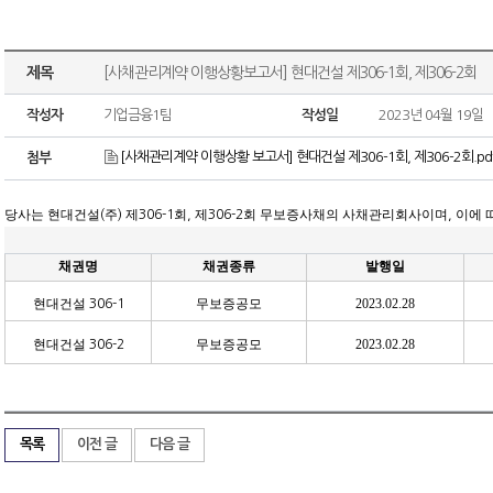
제목
[사채관리계약 이행상황보고서] 현대건설 제306-1회, 제306-2회
작성자
기업금융1팀
작성일
2023년 04월 19일
[사채관리계약 이행상황 보고서] 현대건설 제306-1회, 제306-2회.pd
첨부
당사는 현대건설
주
제
회
제
회 무보증사채의 사채관리회사이며
이에 
(
)
306-1
,
306-2
,
채권명
채권종류
발행일
현대건설
무보증공모
2023.02.28
306-1
현대건설
무보증공모
2023.02.28
306-2
목록
이전 글
다음 글