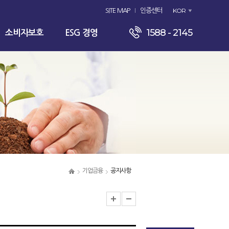
KOR
SITE MAP
인증센터
1588 - 2145
소비자보호
ESG 경영
기업금융
공지사항