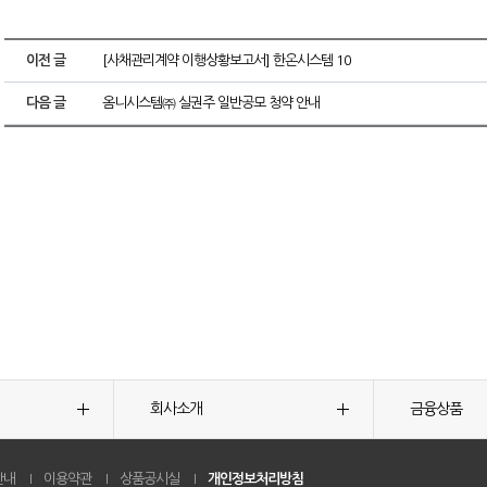
이전 글
[사채관리계약 이행상황보고서] 한온시스템 10
다음 글
옴니시스템㈜ 실권주 일반공모 청약 안내
회사소개
금융상품
안내
이용약관
상품공시실
개인정보처리방침