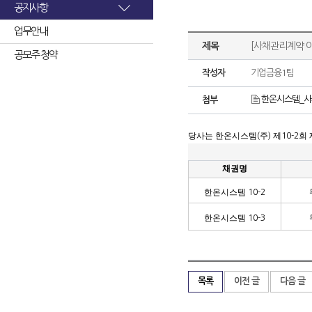
공지사항
업무안내
제목
[사채관리계약 
공모주 청약
작성자
기업금융1팀
한온시스템_사
첨부
당사는 한온시스템
주
제
회
(
)
10-2
채권명
한온시스템
10-2
한온시스템
10-3
목록
이전 글
다음 글