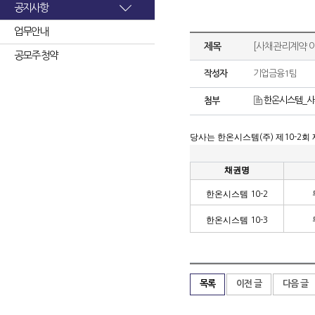
공지사항
업무안내
제목
[사채관리계약 
공모주 청약
작성자
기업금융1팀
한온시스템_사
첨부
당사는 한온시스템
주
제
회
(
)
10-2
채권명
한온시스템
10-2
한온시스템
10-3
목록
이전 글
다음 글