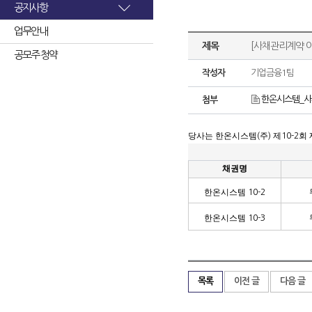
공지사항
업무안내
제목
[사채관리계약 
공모주 청약
작성자
기업금융1팀
한온시스템_사
첨부
당사는 한온시스템
주
제
회
(
)
10-2
채권명
한온시스템
10-2
한온시스템
10-3
목록
이전 글
다음 글