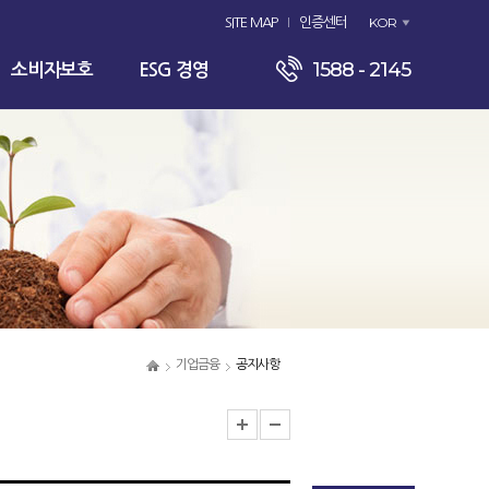
KOR
SITE MAP
인증센터
1588 - 2145
소비자보호
ESG 경영
기업금융
공지사항