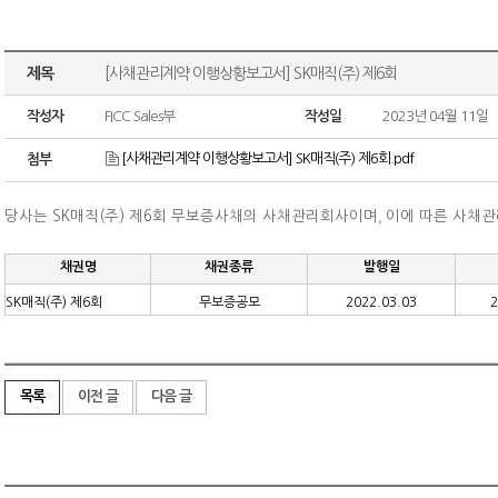
제목
[사채관리계약 이행상황보고서] SK매직(주) 제6회
작성자
FICC Sales부
작성일
2023년 04월 11일
[사채관리계약 이행상황보고서] SK매직(주) 제6회.pdf
첨부
당사는 SK매직(주) 제6회 무보증사채의 사채관리회사이며
이에 따른 사채
,
채권명
채권종류
발행일
SK매직(주) 제6회
무보증공모
2022.03.03
2
목록
이전 글
다음 글