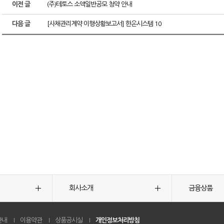
이전 글
(주)테토스 소액일반공모 청약 안내
다음 글
[사채관리계약 이행상황보고서] 한온시스템 10
회사소개
금융상품
안내
이용약관
상품공시실
개인정보처리방침