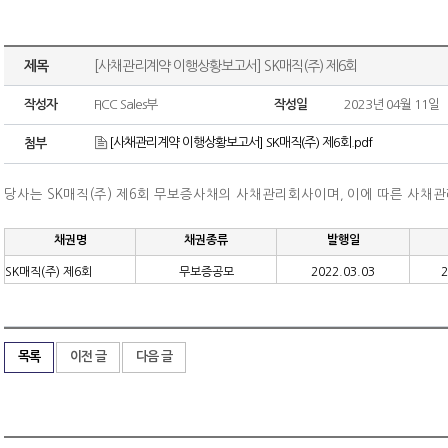
제목
[사채관리계약 이행상황보고서] SK매직(주) 제6회
작성자
FICC Sales부
작성일
2023년 04월 11일
[사채관리계약 이행상황보고서] SK매직(주) 제6회.pdf
첨부
당사는 SK매직(주) 제6회 무보증사채의 사채관리회사이며
이에 따른 사채
,
채권명
채권종류
발행일
SK매직(주) 제6회
무보증공모
2022.03.03
2
목록
이전 글
다음 글