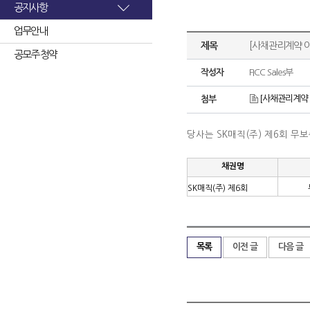
공지사항
업무안내
제목
[사채관리계약 이
공모주 청약
작성자
FICC Sales부
[사채관리계약 
첨부
당사는 SK매직(주) 제6회 
채권명
SK매직(주) 제6회
목록
이전 글
다음 글