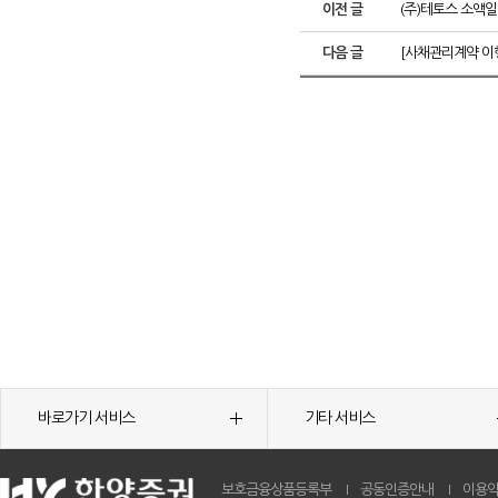
이전 글
(주)테토스 소액
다음 글
[사채관리계약 이
바로가기 서비스
기타 서비스
보호금융상품등록부
공동인증안내
이용