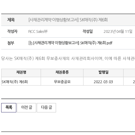
제목
[사채관리계약 이행상황보고서] SK매직(주) 제6회
작성자
FICC Sales부
작성일
2023년 04월 11일
[사채관리계약 이행상황보고서] SK매직(주) 제6회.pdf
첨부
당사는 SK매직(주) 제6회 무보증사채의 사채관리회사이며
이에 따른 사채
,
채권명
채권종류
발행일
SK매직(주) 제6회
무보증공모
2022.03.03
2
목록
이전 글
다음 글