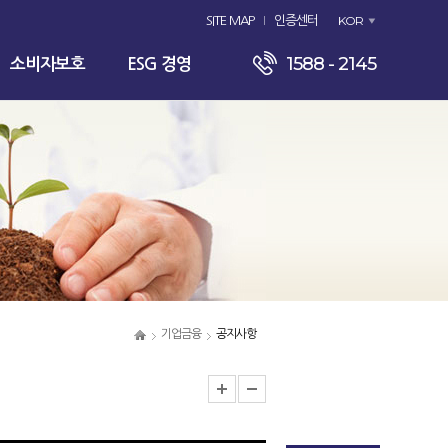
KOR
SITE MAP
인증센터
1588 - 2145
소비자보호
ESG 경영
기업금융
공지사항