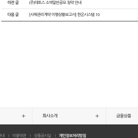
이전 글
(주)테토스 소액일반공모 청약 안내
다음 글
[사채관리계약 이행상황보고서] 한온시스템 10
회사소개
금융상품
안내
이용약관
상품공시실
개인정보처리방침