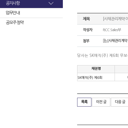
공지사항
업무안내
제목
[사채관리계약 이
공모주 청약
작성자
FICC Sales부
[사채관리계약 
첨부
당사는 SK매직(주) 제6회 
채권명
SK매직(주) 제6회
목록
이전 글
다음 글