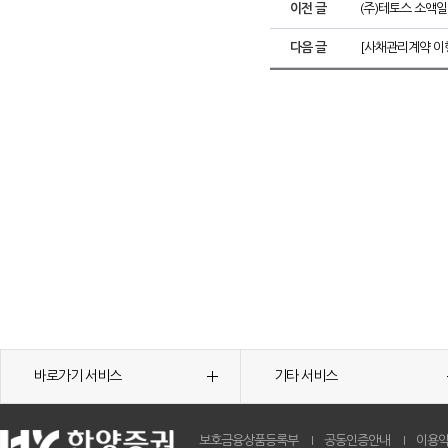
이전 글
(주)테토스 소액
다음 글
[사채관리계약 이
바로가기 서비스
기타 서비스
보호금융상품등록부
공동인증안내
이용