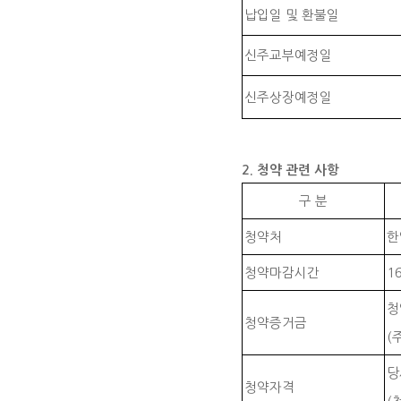
납입일 및 환불일
신주교부예정일
신주상장예정일
2. 청약 관련 사항
구 분
청약처
한
청약마감시간
1
청
청약증거금
(
당
청약자격