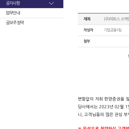
공지사항
업무안내
제목
(주)테토스 소액
공모주 청약
작성자
기업금융1팀
첨부
변함없이 저희 한양증권을 
당사에서는 2023년 02월 
니, 고객님들의 많은 관심 
※ 유선으로 청약하실 고객분들