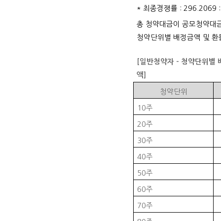
*
최종경쟁률
: 296.2069 :
총 청약대금이 공모청약대
청약단위별 배정금액 및 환
[
일반청약자
-
청약단위별 
액
]
청약단위
10
주
20
주
30
주
40
주
50
주
60
주
70
주