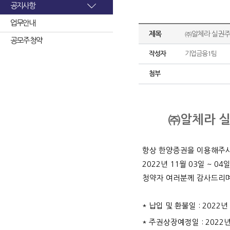
공지사항
업무안내
제목
㈜알체라 실권주
공모주 청약
작성자
기업금융1팀
첨부
㈜알체라 실
항상 한양증권을 이용해주
2022
년
11
월
03
일
~ 04
일
청약자 여러분께 감사드리
*
납입 및 환불일
: 2022
년
*
주권상장예정일
: 2022