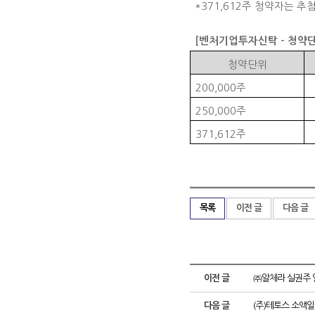
*371,612
주 청약자는 추
[
벤처기업투자신탁
-
청약단
청약단위
200,000
주
250,000
주
371,612
주
목록
이전 글
다음 글
이전 글
㈜알체라 실권주 
다음 글
(주)테토스 소액