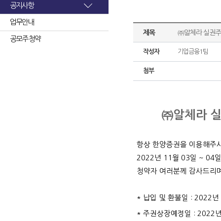
공지사항
업무안내
제목
㈜알체라 실권주
공모주 청약
작성자
기업금융1팀
첨부
㈜알체라 실
항상 한양증권을 이용해주
2022
년
11
월
03
일
~ 04
일
청약자 여러분께 감사드리
*
납입 및 환불일
: 2022
년
*
주권상장예정일
: 2022