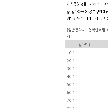
*
최종경쟁률
: 296.2069 :
총 청약대금이 공모청약대
청약단위별 배정금액 및 환
[
일반청약자
-
청약단위별 
액
]
청약단위
10
주
20
주
30
주
40
주
50
주
60
주
70
주