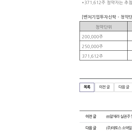
*371,612
주 청약자는 추
[
벤처기업투자신탁
-
청약단
청약단위
200,000
주
250,000
주
371,612
주
목록
이전 글
다음 글
이전 글
㈜알체라 실권주 
다음 글
(주)테토스 소액