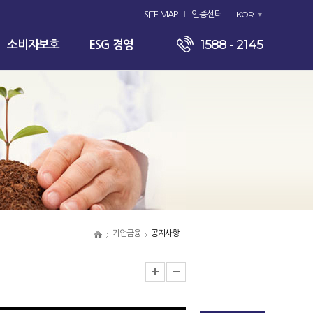
KOR
SITE MAP
인증센터
1588 - 2145
소비자보호
ESG 경영
기업금융
공지사항