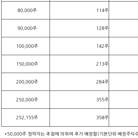
80,000주
114주
90,000주
128주
100,000주
142주
150,000주
213주
200,000주
284주
250,000주
355주
252,155주
358주
*50,000주 청약자는 추첨에 의하여 추가 배정함(기본단위 배정주식수 