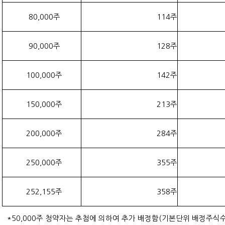
80,000주
114주
90,000주
128주
100,000주
142주
150,000주
213주
200,000주
284주
250,000주
355주
252,155주
358주
*50,000주 청약자는 추첨에 의하여 추가 배정함(기본단위 배정주식수 