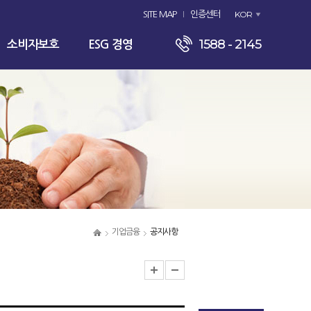
KOR
SITE MAP
인증센터
1588 - 2145
소비자보호
ESG 경영
기업금융
공지사항