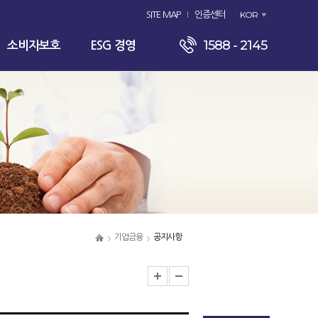
KOR
SITE MAP
인증센터
1588 - 2145
소비자보호
ESG 경영
기업금융
공지사항