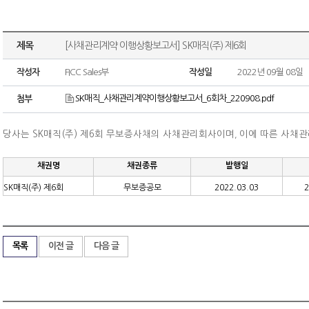
제목
[사채관리계약 이행상황보고서] SK매직(주) 제6회
작성자
FICC Sales부
작성일
2022년 09월 08일
SK매직_사채관리계약이행상황보고서_6회차_220908.pdf
첨부
당사는 SK매직(주) 제6회 무보증사채의 사채관리회사이며
이에 따른 사채
,
채권명
채권종류
발행일
SK매직(주) 제6회
무보증공모
2022.03.03
2
목록
이전 글
다음 글