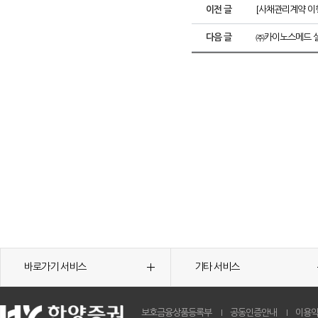
이전 글
[사채관리계약 이
다음 글
㈜카이노스메드 실
바로가기 서비스
기타 서비스
보호금융상품등록부
공동인증안내
이용