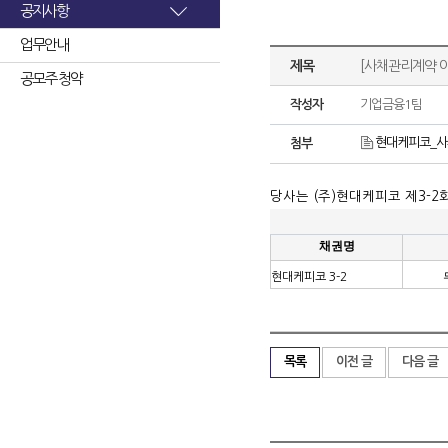
공지사항
업무안내
제목
[사채관리계약 
공모주 청약
작성자
기업금융1팀
현대케피코_사채
첨부
당사는
(
주
)
현대케피코 제
3-2
채권명
현대케피코
3-2
목록
이전 글
다음 글