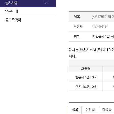
공지사항
업무안내
제목
[사채관리계약 
공모주 청약
작성자
기업금융1팀
한온시스템_사
첨부
당사는 한온시스템
(
주
)
제
10-2
니다
.
채권명
한온시스템
10-2
한온시스템
10-3
목록
이전 글
다음 글