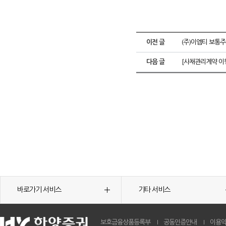
이전 글
(주)이엠티 보통
다음 글
[사채관리계약 이
바로가기 서비스
기타 서비스
보호금융상품등록부
공동인증안내
이용