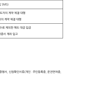
및
SMS)
매도자의 계약 체결 대행
자의 계약 체결
대행
수수료 제외한 매도 대금 입금
권증서 계좌
입고
잔고증명서, 신원확인서류(개인 : 주민등록증, 운전면허증,