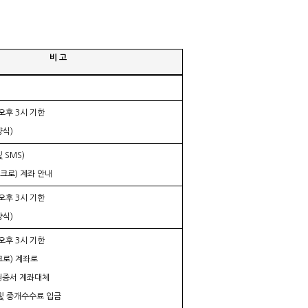
비
고
 오후 3시 기한
양식
)
 SMS)
스크로) 계좌
안내
 오후 3시 기한
양식
)
 오후 3시 기한
로) 계좌로
권증서 계좌대체
 및 중개수수료
입금