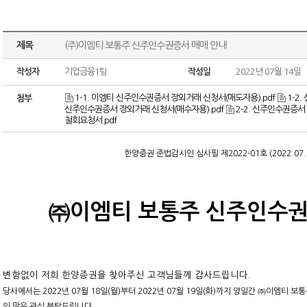
제목
(주)이엠티 보통주 신주인수권증서 매매 안내
작성자
기업금융1팀
작성일
2022년 07월 14일
1-1. 이엠티 신주인수권증서 장외거래 신청서(매도자용).pdf
1-2
첨부
신주인수권증서 장외거래 신청서(매수자용).pdf
2-2. 신주인수권증서
철회요청서.pdf
한양증권 준법감시인 심사필 제2022-01호 (2022.07.15
㈜이엠티 보통주 신주인수권
변함없이 저희 한양증권을 찾아주신 고객님들께 감사드립니다.
당사에서는 2022년 07월 18일(월)부터 2022년 07월 19일(화)까지 양일간 ㈜이엠티
의 많은 관심 부탁드립니다.