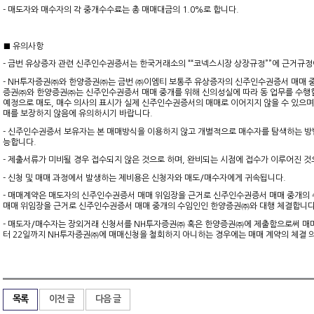
- 매도자와 매수자의 각 중개수수료는 총 매매대금의 1.0%로 합니다.
■ 유의사항
- 금번 유상증자 관련 신주인수권증서는 한국거래소의 ““코넥스시장 상장규정””에 근거규정
- NH투자증권㈜와 한양증권㈜는 금번 ㈜이엠티 보통주 유상증자의 신주인수권증서 매매 
증권㈜와 한양증권㈜는 신주인수권증서 매매 중개를 위해 신의성실에 따라 동 업무를 수행할
예정으로 매도, 매수 의사의 표시가 실제 신주인수권증서의 매매로 이어지지 않을 수 있
매를 보장하지 않음에 유의하시기 바랍니다.
- 신주인수권증서 보유자는 본 매매방식을 이용하지 않고 개별적으로 매수자를 탐색하는 방
능합니다.
- 제출서류가 미비될 경우 접수되지 않은 것으로 하며, 완비되는 시점에 접수가 이루어진 
- 신청 및 매매 과정에서 발생하는 제비용은 신청자와 매도/매수자에게 귀속됩니다.
- 매매계약은 매도자의 신주인수권증서 매매 위임장을 근거로 신주인수권증서 매매 중개의
매매 위임장을 근거로 신주인수권증서 매매 중개의 수임인인 한양증권㈜와 대행 체결합니다
- 매도자/매수자는 장외거래 신청서를 NH투자증권㈜ 혹은 한양증권㈜에 제출함으로써 매매에 
터 22일까지 NH투자증권㈜에 매매신청을 철회하지 아니하는 경우에는 매매 계약의 체결 
목록
이전 글
다음 글