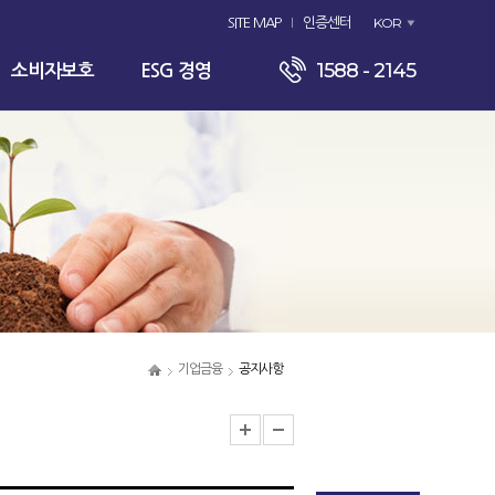
KOR
SITE MAP
인증센터
1588 - 2145
소비자보호
ESG 경영
기업금융
공지사항